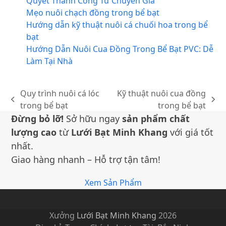
Quyết Thành Công Từ Chuyên Gia
Mẹo nuôi chạch đồng trong bể bạt
Hướng dẫn kỹ thuật nuôi cá chuối hoa trong bể
bạt
Hướng Dẫn Nuôi Cua Đồng Trong Bể Bạt PVC: Dễ
Làm Tại Nhà
Quy trình nuôi cá lóc
Kỹ thuật nuôi cua đồng
bài
bài
trong bể bạt
trong bể bạt
trước:
sau:
Đừng bỏ lỡ!
Sở hữu ngay
sản phẩm chất
lượng cao
từ
Lưới Bạt Minh Khang
với giá tốt
nhất.
Giao hàng nhanh – Hỗ trợ tận tâm!
Xem Sản Phẩm
Xưởng
Lưới Bạt Minh Khang
2026