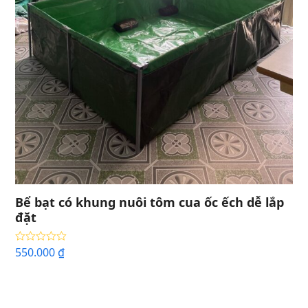
Bể bạt có khung nuôi tôm cua ốc ếch dễ lắp
đặt
550.000
₫
Được xếp
hạng
5.00
5
sao