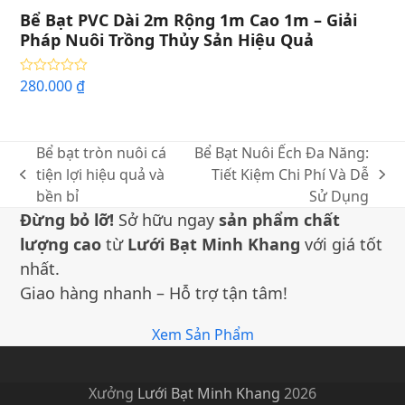
Bể Bạt PVC Dài 2m Rộng 1m Cao 1m – Giải
Pháp Nuôi Trồng Thủy Sản Hiệu Quả
280.000
₫
Được xếp
hạng
5.00
5
sao
Bể bạt tròn nuôi cá
Bể Bạt Nuôi Ếch Đa Năng:
tiện lợi hiệu quả và
Tiết Kiệm Chi Phí Và Dễ
bài
bài
bền bỉ
Sử Dụng
trước:
sau:
Đừng bỏ lỡ!
Sở hữu ngay
sản phẩm chất
lượng cao
từ
Lưới Bạt Minh Khang
với giá tốt
nhất.
Giao hàng nhanh – Hỗ trợ tận tâm!
Xem Sản Phẩm
Xưởng
Lưới Bạt Minh Khang
2026