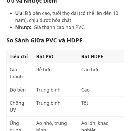
Ưu và Nhược Điểm
Ưu
: Độ bền cao, tuổi thọ dài (có thể lên đến 10
năm), chịu được hóa chất.
Nhược
: Giá thành cao hơn PVC.
So Sánh Giữa PVC và HDPE
Tiêu chí
Bạt PVC
Bạt HDPE
Giá
Rẻ hơn
Cao hơn
thành
Độ bền
Trung bình
Cao
Chống
Trung bình
Tốt
UV
Ứng
Ao nhỏ, trung
Ao lớn, khắc
dụng
bình
nghiệt