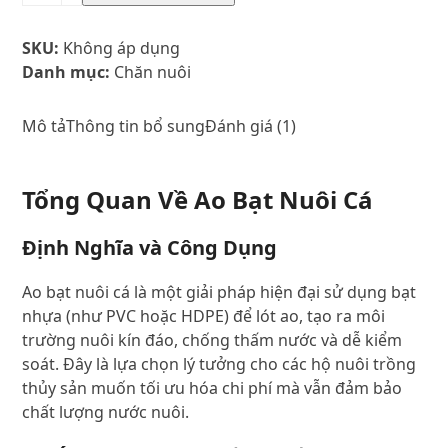
bạt
nuôi
SKU:
Không áp dụng
cá
Danh mục:
Chăn nuôi
giá
rẻ
hàng
Mô tả
Thông tin bổ sung
Đánh giá (1)
chất
lượng
Tổng Quan Về Ao Bạt Nuôi Cá
bền
bỉ
số
Định Nghĩa và Công Dụng
lượng
Ao bạt nuôi cá là một giải pháp hiện đại sử dụng bạt
nhựa (như PVC hoặc HDPE) để lót ao, tạo ra môi
trường nuôi kín đáo, chống thấm nước và dễ kiểm
soát. Đây là lựa chọn lý tưởng cho các hộ nuôi trồng
thủy sản muốn tối ưu hóa chi phí mà vẫn đảm bảo
chất lượng nước nuôi.