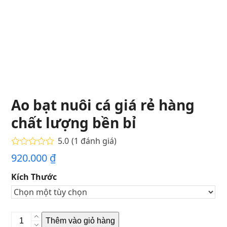
Ao bạt nuôi cá giá rẻ hàng
chất lượng bền bỉ
5.0
(
1
đánh giá
)
5.00
trên 5
920.000
₫
dựa trên
đánh giá
1
Kích Thước
Ao
Thêm vào giỏ hàng