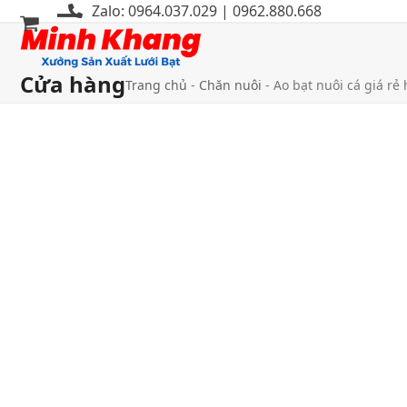
Bỏ
Zalo: 0964.037.029 | 0962.880.668
qua
Mở
Đóng
tới
menu
menu
nội
Cửa hàng
Trang chủ
-
Chăn nuôi
-
Ao bạt nuôi cá giá rẻ
di
di
dung
động
động