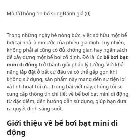
động
lắp
Mô tả
Thông tin bổ sung
Đánh giá (0)
ở
bất
cứ
Trong những ngày hè nóng bức, việc sở hữu một bể
đâu
bơi tại nhà là mơ ước của nhiều gia đình. Tuy nhiên,
có
không phải ai cũng có đủ không gian hay ngân sách
thể
để xây dựng một bể bơi cố định. Đó là lúc
bể bơi bạt
gấp
mini di động
trở thành giải pháp lý tưởng. Với khả
gọn
năng lắp đặt ở bất cứ đâu và có thể gấp gọn khi
số
không sử dụng, sản phẩm này mang đến sự tiện lợi
lượng
và linh hoạt tối ưu. Trong bài viết này, chúng tôi sẽ
cung cấp thông tin chi tiết về bể bơi bạt mini di động,
từ đặc điểm, đến hướng dẫn sử dụng, giúp bạn đưa
ra quyết định sáng suốt.
Giới thiệu về bể bơi bạt mini di
động