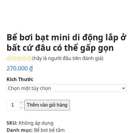
Bể bơi bạt mini di động lắp ở
bất cứ đâu có thể gấp gọn
(
hãy là người đầu tiên đánh giá
)
Được
270.000
₫
xếp
hạng
Kích Thước
0
5
sao
Bể
Thêm vào giỏ hàng
bơi
bạt
SKU:
Không áp dụng
mini
Danh mục:
Bể bơi bể tắm
di