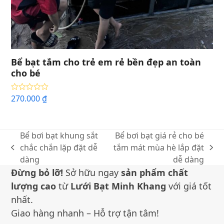
Bể bạt tắm cho trẻ em rẻ bền đẹp an toàn
cho bé
270.000
₫
Được xếp
hạng
5.00
5
sao
Bể bơi bạt khung sắt
Bể bơi bạt giá rẻ cho bé
chắc chắn lặp đặt dễ
tắm mát mùa hè lắp đặt
bài
bài
dàng
dễ dàng
trước:
sau:
Đừng bỏ lỡ!
Sở hữu ngay
sản phẩm chất
lượng cao
từ
Lưới Bạt Minh Khang
với giá tốt
nhất.
Giao hàng nhanh – Hỗ trợ tận tâm!