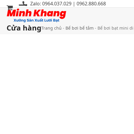
Bỏ
Zalo: 0964.037.029 | 0962.880.668
qua
Mở
Đóng
tới
menu
menu
nội
Cửa hàng
Trang chủ
-
Bể bơi bể tắm
-
Bể bơi bạt mini d
di
di
dung
động
động