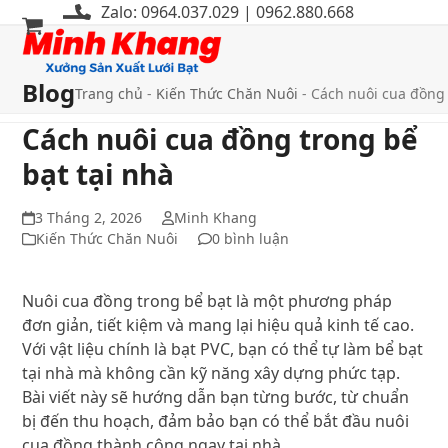
Bỏ
Zalo: 0964.037.029 | 0962.880.668
qua
Mở
Đóng
tới
menu
menu
nội
Blog
Trang chủ
-
Kiến Thức Chăn Nuôi
-
Cách nuôi cua đồng 
di
di
dung
Cách nuôi cua đồng trong bể
động
động
bạt tại nhà
3 Tháng 2, 2026
Minh Khang
Kiến Thức Chăn Nuôi
0 bình luận
Nuôi cua đồng trong bể bạt là một phương pháp
đơn giản, tiết kiệm và mang lại hiệu quả kinh tế cao.
Với vật liệu chính là bạt PVC, bạn có thể tự làm bể bạt
tại nhà mà không cần kỹ năng xây dựng phức tạp.
Bài viết này sẽ hướng dẫn bạn từng bước, từ chuẩn
bị đến thu hoạch, đảm bảo bạn có thể bắt đầu nuôi
cua đồng thành công ngay tại nhà.