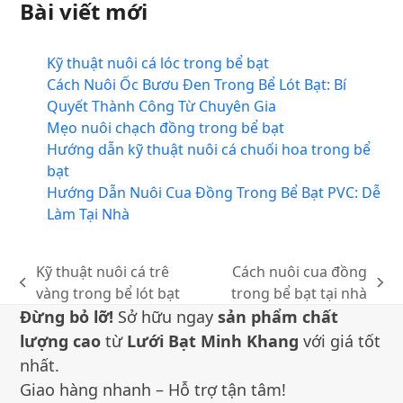
Bài viết mới
Kỹ thuật nuôi cá lóc trong bể bạt
Cách Nuôi Ốc Bươu Đen Trong Bể Lót Bạt: Bí
Quyết Thành Công Từ Chuyên Gia
Mẹo nuôi chạch đồng trong bể bạt
Hướng dẫn kỹ thuật nuôi cá chuối hoa trong bể
bạt
Hướng Dẫn Nuôi Cua Đồng Trong Bể Bạt PVC: Dễ
Làm Tại Nhà
Kỹ thuật nuôi cá trê
Cách nuôi cua đồng
bài
bài
vàng trong bể lót bạt
trong bể bạt tại nhà
trước:
sau:
Đừng bỏ lỡ!
Sở hữu ngay
sản phẩm chất
lượng cao
từ
Lưới Bạt Minh Khang
với giá tốt
nhất.
Giao hàng nhanh – Hỗ trợ tận tâm!