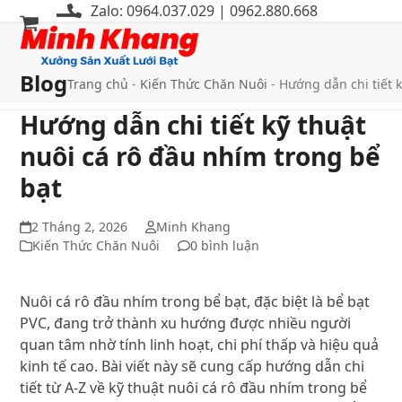
Bỏ
Zalo: 0964.037.029 | 0962.880.668
qua
Mở
Đóng
tới
menu
menu
nội
Blog
Trang chủ
-
Kiến Thức Chăn Nuôi
-
Hướng dẫn chi tiết 
di
di
dung
Hướng dẫn chi tiết kỹ thuật
động
động
nuôi cá rô đầu nhím trong bể
bạt
2 Tháng 2, 2026
Minh Khang
Kiến Thức Chăn Nuôi
0 bình luận
Nuôi cá rô đầu nhím trong bể bạt, đặc biệt là bể bạt
PVC, đang trở thành xu hướng được nhiều người
quan tâm nhờ tính linh hoạt, chi phí thấp và hiệu quả
kinh tế cao. Bài viết này sẽ cung cấp hướng dẫn chi
tiết từ A-Z về kỹ thuật nuôi cá rô đầu nhím trong bể