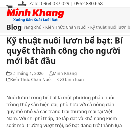
Bỏ
Zalo: 0964.037.029 | 0962.880.668
qua
Mở
Đóng
tới
menu
menu
nội
Blog
Trang chủ
-
Kiến Thức Chăn Nuôi
-
Kỹ thuật nuôi lươn 
di
di
dung
Kỹ thuật nuôi lươn bể bạt: Bí
động
động
quyết thành công cho người
mới bắt đầu
22 Tháng 1, 2026
Minh Khang
Kiến Thức Chăn Nuôi
0 bình luận
Nuôi lươn trong bể bạt là một phương pháp nuôi
trồng thủy sản hiện đại, phù hợp với cả nông dân
quy mô nhỏ và các trang trại thương mại tại Việt
Nam. Với chi phí thấp, dễ lắp đặt và khả năng kiểm
soát môi trường vượt trội, bể bạt đang trở thành lựa