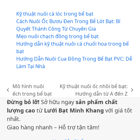
Kỹ thuật nuôi cá lóc trong bể bạt
Cách Nuôi Ốc Bươu Đen Trong Bể Lót Bạt: Bí
Quyết Thành Công Từ Chuyên Gia
Mẹo nuôi chạch đồng trong bể bạt
Hướng dẫn kỹ thuật nuôi cá chuối hoa trong bể
bạt
Hướng Dẫn Nuôi Cua Đồng Trong Bể Bạt PVC: Dễ
Làm Tại Nhà
Mô hình nuôi
Kỹ thuật nuôi ốc nhồi bể bạt:
bài
bài
ếch trong bể bạt
Hướng dẫn từ A đến Z
trước:
sau:
Đừng bỏ lỡ!
Sở hữu ngay
sản phẩm chất
lượng cao
từ
Lưới Bạt Minh Khang
với giá tốt
nhất.
Giao hàng nhanh – Hỗ trợ tận tâm!