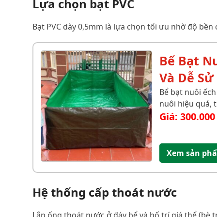
Lựa chọn bạt PVC
Bạt PVC dày 0,5mm là lựa chọn tối ưu nhờ độ bền 
Bể Bạt Nu
Và Dễ Sử
Bể bạt nuôi ếch
nuôi hiệu quả, t
Giá:
300.00
Xem sản ph
Hệ thống cấp thoát nước
Lắp ống thoát nước ở đáy bể và bố trí giá thể (bè t