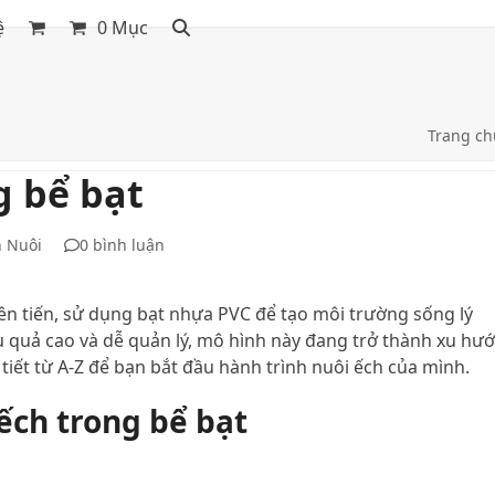
ệ
0 Mục
Trang ch
g bể bạt
n Nuôi
0 bình luận
iên tiến, sử dụng bạt nhựa PVC để tạo môi trường sống lý
u quả cao và dễ quản lý, mô hình này đang trở thành xu hư
i tiết từ A-Z để bạn bắt đầu hành trình nuôi ếch của mình.
ếch trong bể bạt