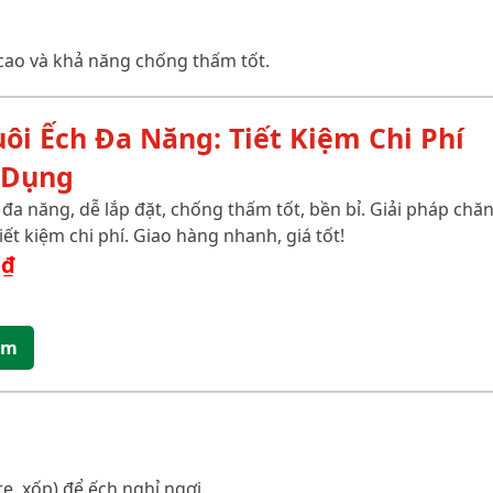
cao và khả năng chống thấm tốt.
ôi Ếch Đa Năng: Tiết Kiệm Chi Phí
 Dụng
 đa năng, dễ lắp đặt, chống thấm tốt, bền bỉ. Giải pháp chă
iết kiệm chi phí. Giao hàng nhanh, giá tốt!
0
₫
ẩm
re, xốp) để ếch nghỉ ngơi.