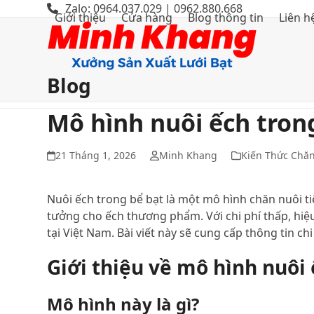
Bỏ
Zalo: 0964.037.029 | 0962.880.668
Giới thiệu
Cửa hàng
Blog thông tin
Liên h
qua
tới
nội
dung
Blog
Mô hình nuôi ếch tron
21 Tháng 1, 2026
Minh Khang
Kiến Thức Chă
Nuôi ếch trong bể bạt là một mô hình chăn nuôi t
tưởng cho ếch thương phẩm. Với chi phí thấp, hiệ
tại Việt Nam. Bài viết này sẽ cung cấp thông tin ch
Giới thiệu về mô hình nuôi 
Mô hình này là gì?